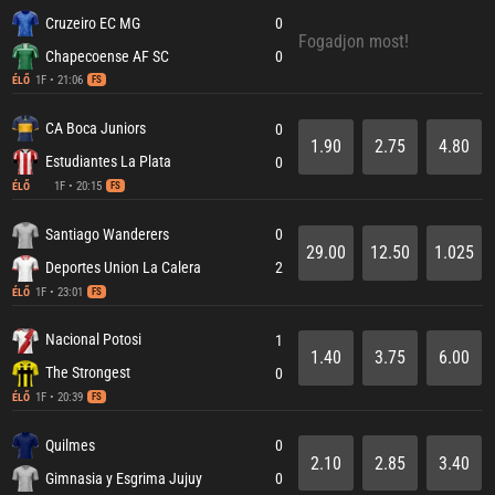
Cruzeiro EC MG
0
Fogadjon most!
Chapecoense AF SC
0
1F • 21:06
ÉLŐ
FS
CA Boca Juniors
0
1.90
2.75
4.80
Estudiantes La Plata
0
1F • 20:15
ÉLŐ
FS
Santiago Wanderers
0
29.00
12.50
1.025
Deportes Union La Calera
2
1F • 23:01
ÉLŐ
FS
Nacional Potosi
1
1.40
3.75
6.00
The Strongest
0
1F • 20:39
ÉLŐ
FS
Quilmes
0
2.10
2.85
3.40
Gimnasia y Esgrima Jujuy
0