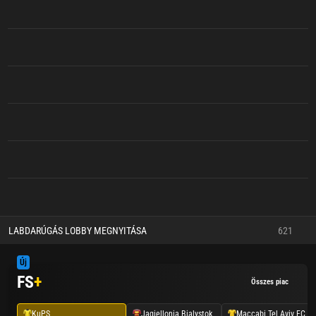
LABDARÚGÁS LOBBY MEGNYITÁSA
621
Új
FS
+
Összes piac
KuPS
Jagiellonia Bialystok
Maccabi Tel Aviv FC