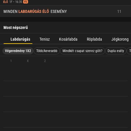
1F • 16:35
ÉLŐ
FS
MINDEN
LABDARÚGÁS ÉLŐ
ESEMÉNY
11
Most népszerű
Labdarúgás
Tenisz
Kosárlabda
Röplabda
Jégkorong
Végeredmény 1X2
Több/kevesebb
Mindkét csapat szerez gólt?
Dupla esély
T
1
X
2