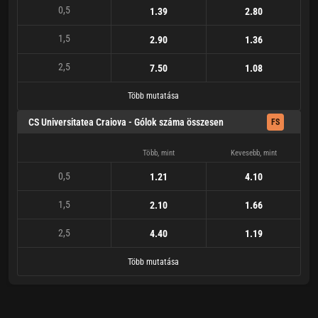
0,5
1.39
2.80
1,5
2.90
1.36
2,5
7.50
1.08
Több mutatása
CS Universitatea Craiova - Gólok száma összesen
FS
Több, mint
Kevesebb, mint
0,5
1.21
4.10
1,5
2.10
1.66
2,5
4.40
1.19
Több mutatása