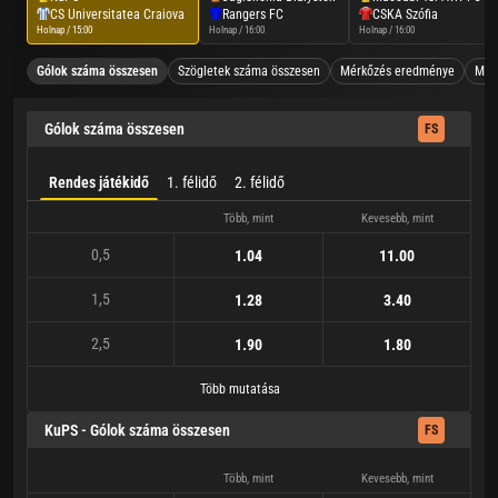
CS Universitatea Craiova
Rangers FC
CSKA Szófia
Holnap / 15:00
Holnap / 16:00
Holnap / 16:00
Gólok száma összesen
Szögletek száma összesen
Mérkőzés eredménye
Mind
Gólok száma összesen
FS
Rendes játékidő
1. félidő
2. félidő
Több, mint
Kevesebb, mint
0,5
1.04
11.00
1,5
1.28
3.40
2,5
1.90
1.80
Több mutatása
KuPS - Gólok száma összesen
FS
Több, mint
Kevesebb, mint