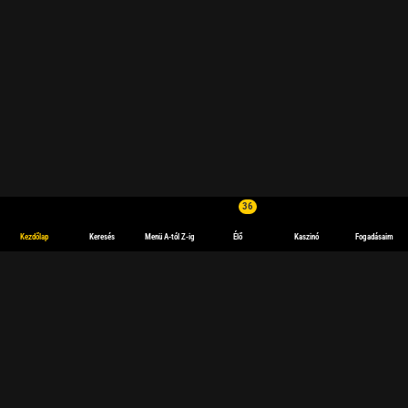
36
Kezdőlap
Keresés
Menü A-tól Z-ig
Élő
Kaszinó
Fogadásaim
Online sportfogadások