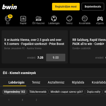
Regisztráljon most
Bejelentkezés
36
Élő
Naptár
Élő Kaszinó
Labdarúgás
Tenisz
Kosárlabda
eSports
X or Austria Vienna, over 2.5 goals and over
RB Salzburg, Rapid Vienn
9.5 corners - Fogadást szerkeszt - Price Boost
PAOK all to win - Combi+
Beitar Jerusalem FC - Austria Vienna
Combi+ csütörtök
7.25
9.00
eredeti
eredeti
Élő - Kiemelt események
Labdarúgás
Tenisz
Asztalitenisz
Röplabda
Kosárlabd
Végeredmény 1X2
Több/kevesebb
Mindkét csapat szerez gólt?
Dupla esély
K
1
X
2