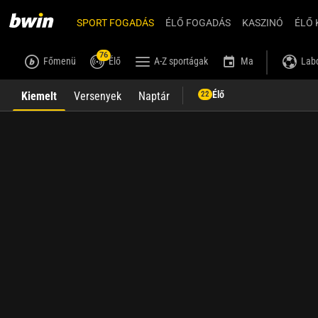
SPORT FOGADÁS
ÉLŐ FOGADÁS
KASZINÓ
ÉLŐ 
76
Főmenü
Élő
A-Z sportágak
Ma
Lab
Élő
22
Kiemelt
Versenyek
Naptár
WTA 1000 Toronto (CAN) - Hard
WTA 1000 Toronto (CAN)
Ma / 15:15
-
I. Jovic
A. Korneeva
A. Li
Kétesély - ki nyer?
Kétesély
1
1.48
2
2.60
1
5.25
Legnépszerűbb sorozatok
M
e
g
P
n
r
ö
o
A