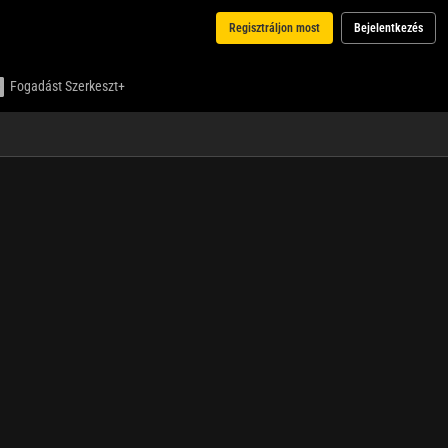
Regisztráljon most
Bejelentkezés
Fogadást Szerkeszt+
ATP Masters - Montreal (CAN) - kemény pálya
Ma / 16:45
Média
-
D. Merida
A. Michelsen
Válasszon egy eseményt...
Kétesély - ki nyer?
1
3.10
2
1.36
Válassza a
az
élő események
listájából a
közvetítés
megtekintéséhez.
Fogadószelvény
Fogadásaim