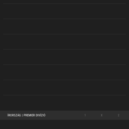
ÍRORSZÁG | PREMIER DIVÍZIÓ
1
X
2