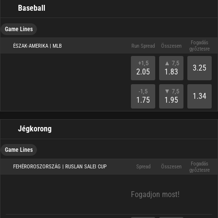
Baseball
Game Lines
Fogadás
ÉSZAK-AMERIKA | MLB
Run Spread
Összesen
győztesre
+1,5
▲ 7,5
3.25
2.05
1.83
-1,5
▼ 7,5
1.34
1.75
1.95
Jégkorong
Game Lines
Fogadás
FEHÉROROSZORSZÁG | RUSLAN SALEI CUP
Spread
Összesen
győztesre
Fogadjon most!