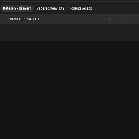
Kétesély - ki nyer?
Végeredmény 1X2
Több/kevesebb
FRANCIAORSZÁG | LFL
1
2