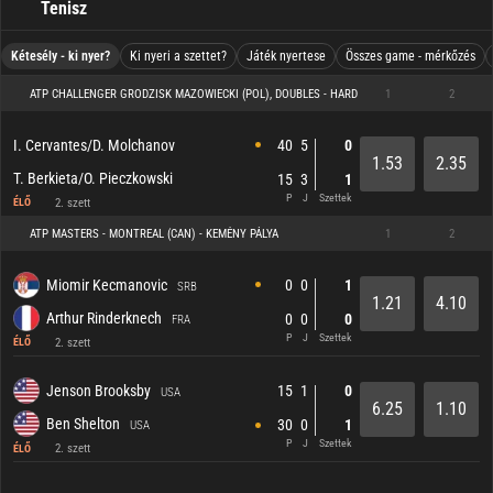
Tenisz
Kétesély - ki nyer?
Ki nyeri a szettet?
Játék nyertese
Összes game - mérkőzés
ATP CHALLENGER GRODZISK MAZOWIECKI (POL), DOUBLES - HARD
1
2
40
5
0
I. Cervantes/D. Molchanov
1.53
2.35
T. Berkieta/O. Pieczkowski
15
3
1
P
J
Szettek
2. szett
ÉLŐ
ATP MASTERS - MONTREAL (CAN) - KEMÉNY PÁLYA
1
2
0
0
1
Miomir Kecmanovic
SRB
1.21
4.10
Arthur Rinderknech
0
0
0
FRA
P
J
Szettek
2. szett
ÉLŐ
15
1
0
Jenson Brooksby
USA
6.25
1.10
Ben Shelton
30
0
1
USA
P
J
Szettek
2. szett
ÉLŐ