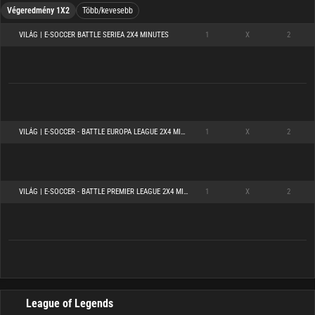
Végeredmény 1X2
Több/kevesebb
VILÁG | E-SOCCER BATTLE SERIEA 2X4 MINUTES
1
X
2
VILÁG | E-SOCCER - BATTLE EUROPA LEAGUE 2X4 MINUTES
1
X
2
VILÁG | E-SOCCER - BATTLE PREMIER LEAGUE 2X4 MINUTES
1
X
2
League of Legends