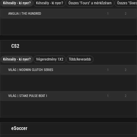
Kétesély - ki nyer?
Kétesély - ki nyer?
Összes "Fours" a mérkőzésen
Összes "Sixe
ANGLIA | THE HUNDRED
1
2
CS2
Kétesély - ki nyer?
Végeredmény 1X2
Több/kevesebb
VILÁG | NODWIN CLUTCH SERIES
1
2
VILÁG | STAKE PULSE BEAT I
1
2
eSoccer