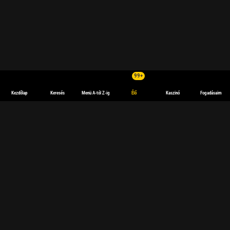
99+
Kezdőlap
Keresés
Menü A-tól Z-ig
Élő
Kaszinó
Fogadásaim
Élő fogadás
Az élő fogadás azt jelenti, hogy valós időben tétet lehet kötni