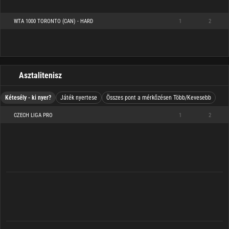
WTA 1000 TORONTO (CAN) - HARD
1
2
Asztalitenisz
Kétesély - ki nyer?
Játék nyertese
Összes pont a mérkőzésen Több/Kevesebb
CZECH LIGA PRO
1
2