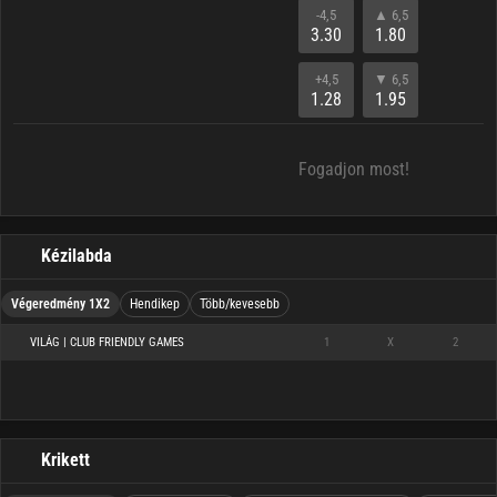
-4,5
▲ 6,5
3.30
1.80
+4,5
▼ 6,5
1.28
1.95
Fogadjon most!
Kézilabda
Végeredmény 1X2
Hendikep
Több/kevesebb
VILÁG | CLUB FRIENDLY GAMES
1
X
2
Krikett