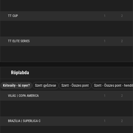
TT CUP
1
2
TT ELITE SERIES
1
2
Röplabda
Kétesély - ki nyer?
Szett győztese
Szett - Összes pont
Szett - Összes pont - hendi
VILÁG | COPA AMERICA
1
2
BRAZÍLIA | SUPERLIGA C
1
2