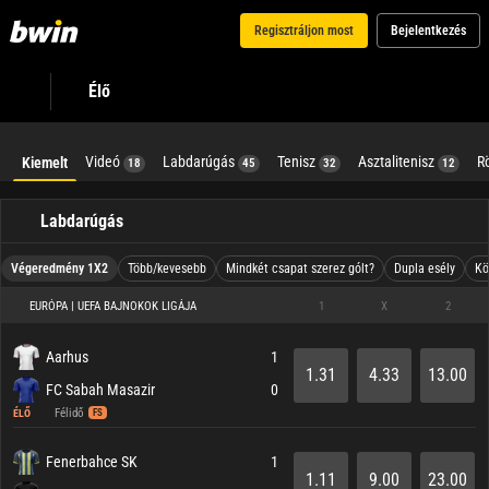
Regisztráljon most
Bejelentkezés
Élő
Videó
Labdarúgás
Tenisz
Asztalitenisz
R
Kiemelt
18
45
32
12
Labdarúgás
Végeredmény 1X2
Több/kevesebb
Mindkét csapat szerez gólt?
Dupla esély
Kö
EURÓPA | UEFA BAJNOKOK LIGÁJA
1
X
2
Aarhus
1
1.31
4.33
13.00
FC Sabah Masazir
0
Félidő
ÉLŐ
FS
Fenerbahce SK
1
1.11
9.00
23.00