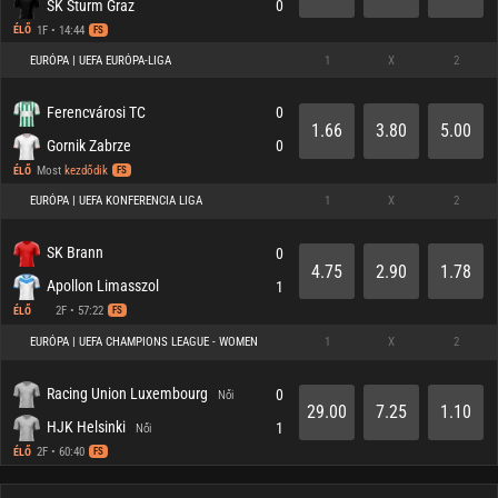
SK Sturm Graz
0
1F • 14:44
ÉLŐ
FS
EURÓPA | UEFA EURÓPA-LIGA
1
X
2
Ferencvárosi TC
0
1.66
3.80
5.00
Gornik Zabrze
0
Most
kezdődik
ÉLŐ
FS
EURÓPA | UEFA KONFERENCIA LIGA
1
X
2
SK Brann
0
4.75
2.90
1.78
Apollon Limasszol
1
2F • 57:22
ÉLŐ
FS
EURÓPA | UEFA CHAMPIONS LEAGUE - WOMEN
1
X
2
Racing Union Luxembourg
0
Női
29.00
7.25
1.10
HJK Helsinki
1
Női
2F • 60:40
ÉLŐ
FS