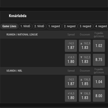
Kosárlabda
Game Lines
1. félidő
2. félidő
1. negyed
2. negyed
3. negyed
4. negyed
Fogadás
RUANDA | NATIONAL LEAGUE
Spread
Összesen
győztesre
-14,5
▲ 162,5
1.02
1.87
1.83
+14,5
▼ 162,5
8.75
1.80
1.83
Fogadás
UGANDA | NBL
Spread
Összesen
győztesre
-14,5
▲ 136,5
1.04
1.87
1.85
+14,5
▼ 136,5
8.00
1.80
1.83