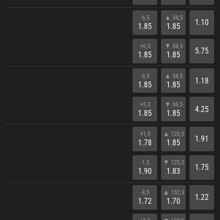
-6,5
▲ 34,5
1.10
1.85
1.85
+6,5
▼ 34,5
5.75
1.85
1.85
-5,5
▲ 34,5
1.18
1.85
1.85
+5,5
▼ 34,5
4.25
1.85
1.85
+1,5
▲ 125,5
1.91
1.78
1.85
-1,5
▼ 125,5
1.75
1.90
1.83
-8,5
▲ 152,5
1.22
1.72
1.70