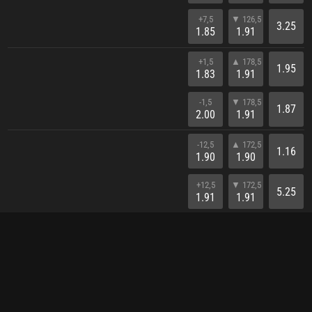
+7,5
▼ 126,5
3.25
1.85
1.91
+1,5
▲ 178,5
1.95
1.83
1.91
-1,5
▼ 178,5
1.87
2.00
1.91
-12,5
▲ 172,5
1.16
1.90
1.90
+12,5
▼ 172,5
5.25
1.91
1.91