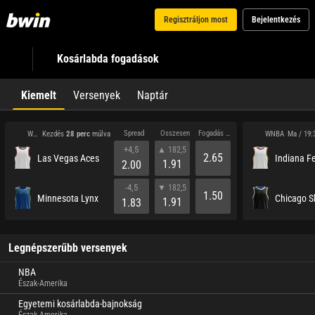
Regisztráljon most
Bejelentkezés
Kosárlabda fogadások
Kiemelt
Versenyek
Naptár
Spread
Összesen
Fogadás győztesre
WNBA
WNBA
Kezdés
28 perc
múlva
Ma / 19:
+4,5
▲ 182,5
2.65
Las Vegas Aces
Indiana F
1.91
2.00
-4,5
▼ 182,5
1.50
Minnesota Lynx
Chicago S
1.91
1.83
Legnépszerűbb versenyek
NBA
Észak-Amerika
Egyetemi kosárlabda-bajnokság