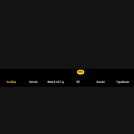
99+
Kezdőlap
Keresés
Menü A-tól Z-ig
Élő
Kaszinó
Fogadásaim