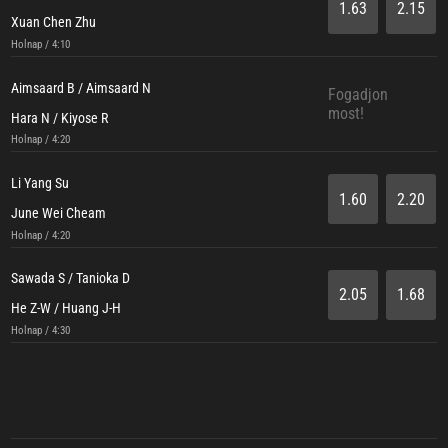
1.63
2.15
Xuan Chen Zhu
Holnap / 4:10
Aimsaard B / Aimsaard N
Fogadjon
most!
Hara N / Kiyose R
Holnap / 4:20
Li Yang Su
1.60
2.20
June Wei Cheam
Holnap / 4:20
Sawada S / Tanioka D
2.05
1.68
He Z-W / Huang J-H
Holnap / 4:30