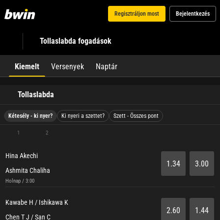
Regisztráljon most
Bejelentkezés
Tollaslabda fogadások
Kiemelt
Versenyek
Naptár
Tollaslabda
Kétesély - ki nyer?
Ki nyeri a szettet?
Szett - Összes pont
1
2
Hina Akechi
1.34
3.00
Ashmita Chaliha
Holnap / 3:00
Kawabe H / Ishikawa K
2.60
1.44
Chen T J / San C