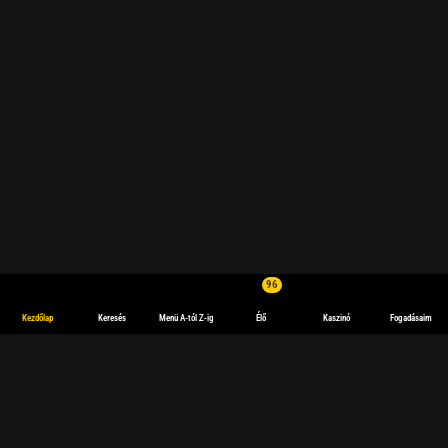
96
Kezdőlap
Keresés
Menü A-tól Z-ig
Élő
Kaszinó
Fogadásaim