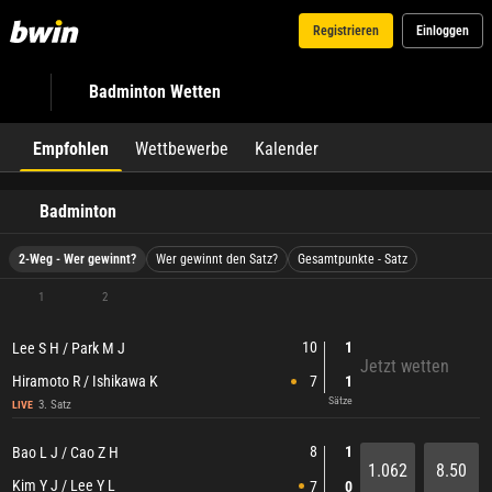
Registrieren
Einloggen
Badminton Wetten
Empfohlen
Wettbewerbe
Kalender
Badminton
2-Weg - Wer gewinnt?
Wer gewinnt den Satz?
Gesamtpunkte - Satz
1
2
10
1
Lee S H / Park M J
Jetzt wetten
Hiramoto R / Ishikawa K
7
1
Sätze
3. Satz
LIVE
8
1
Bao L J / Cao Z H
1.062
8.50
Kim Y J / Lee Y L
7
0