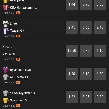
Алкоркон
1.44
3.90
6.00
КДА Новалкарнеро
Днес / 8:00
СЗ
Елче
2.45
3.30
2.40
Тулуза ФК
Днес / 8:00
СЗ
Касетас
13.50
6.75
1.15
Утебо ФК
Днес / 8:00
СЗ
Лумецане ССД
1.40
4.10
6.50
АК Крема 1908
Днес / 8:30
СЗ
УКАМ Мурсия КФ
1.82
3.25
3.80
Ориуела КФ
Днес / 8:30
СЗ