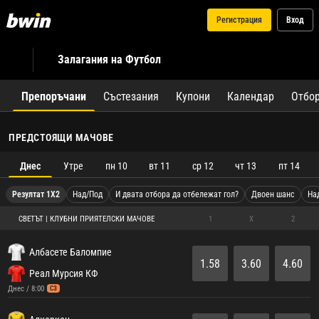
Регистрация
Вход
Залагания на Футбол
Препоръчани
Състезания
Купони
Календар
Отбо
ПРЕДСТОЯЩИ МАЧОВЕ
Днес
Утре
пн 10
вт 11
ср 12
чт 13
пт 14
Резултат 1X2
Над/Под
И двата отбора да отбележат гол?
Двоен шанс
На
СВЕТЪТ | КЛУБНИ ПРИЯТЕЛСКИ МАЧОВЕ
1
X
2
Албасете Баломпие
1.58
3.60
4.60
Реал Мурсия КФ
Днес / 8:00
СЗ