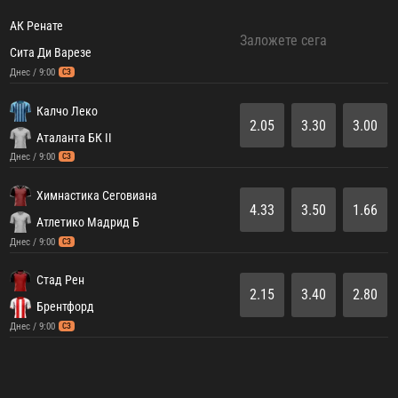
АК Ренате
Заложете сега
Сита Ди Варезе
Днес / 9:00
СЗ
Калчо Леко
2.05
3.30
3.00
Аталанта БК II
Днес / 9:00
СЗ
Химнастика Сеговиана
4.33
3.50
1.66
Атлетико Мадрид Б
Днес / 9:00
СЗ
Стад Рен
2.15
3.40
2.80
Брентфорд
Днес / 9:00
СЗ