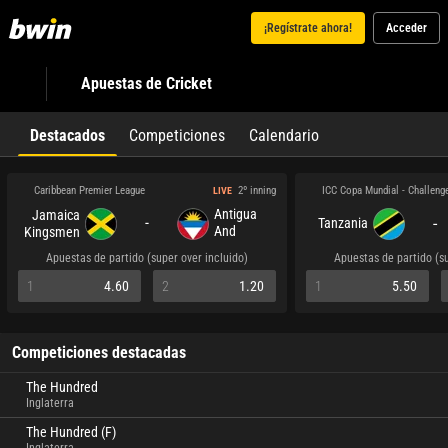
¡Regístrate ahora!
Acceder
Apuestas de Cricket
Destacados
Competiciones
Calendario
Caribbean Premier League
ICC Copa Mundial - Challeng
2º inning
LIVE
Antigua
Jamaica
-
-
Tanzania
And
Kingsmen
Barbuda
Apuestas de partido (super over incluido)
Apuestas de partido (su
Falcons
1
4.60
2
1.20
1
5.50
Competiciones destacadas
The Hundred
Inglaterra
The Hundred (F)