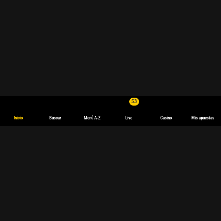
53
Inicio
Buscar
Menú A-Z
Live
Casino
Mis apuestas