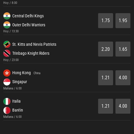
Hoy / 8:00
Central Delhi Kings
1.75
1.95
Outer Delhi Warriors
Hoy / 13:30
St. Kitts and Nevis Patriots
2.20
1.65
Trinbago Knight Riders
Hoy / 23:00
Hong Kong
China
1.21
4.00
Singapur
Mañana / 6:00
Italia
1.21
4.00
Baréin
Mañana / 6:00