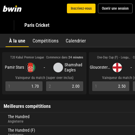
Inscrivez-vous
Ouvrir une session
Paris Cricket
À la une
Compétitions
Calendrier
T20 Kabul Premier League
One-Day Cup (F) - League 2
Commence dans
24 minutes
C
Shamshad
-
-
Pamir Stars
Gloucestershire
Eagles
Vainqueur du match (super over inclus)
Vainqueur du match (s
1
1.70
2
2.00
1
2.50
Meilleures compétitions
The Hundred
Angleterre
The Hundred (F)