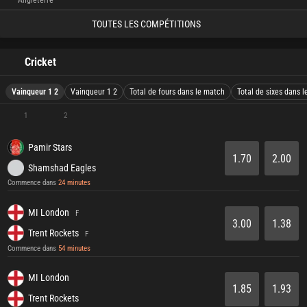
Angleterre
TOUTES LES COMPÉTITIONS
Cricket
Vainqueur 1 2
Vainqueur 1 2
Total de fours dans le match
Total de sixes dans 
1
2
Pamir Stars
1.70
2.00
Shamshad Eagles
Commence dans
24 minutes
MI London
F
3.00
1.38
Trent Rockets
F
Commence dans
54 minutes
MI London
1.85
1.93
Trent Rockets