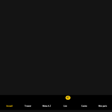
47
Accueil
Trouver
Menu A-Z
Live
Casino
Mes paris