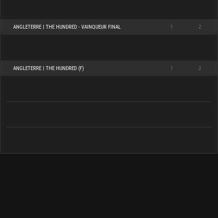
ANGLETERRE | THE HUNDRED - VAINQUEUR FINAL
1
2
ANGLETERRE | THE HUNDRED (F)
1
2