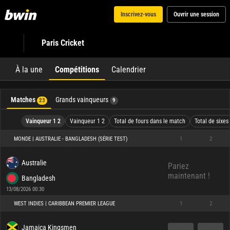
Inscrivez-vous
Ouvrir une session
Paris Cricket
À la une
Compétitions
Calendrier
Matches
Grands vainqueurs
23
9
Vainqueur 1 2
Vainqueur 1 2
Total de fours dans le match
Total de sixes
MONDE | AUSTRALIE - BANGLADESH (SÉRIE TEST)
1
2
Australie
Pariez
maintenant !
Bangladesh
13/08/2026 00:30
WEST INDIES | CARIBBEAN PREMIER LEAGUE
1
2
Jamaica Kingsmen