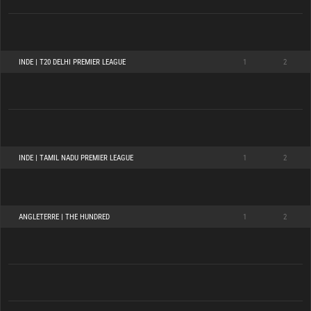
INDE | T20 DELHI PREMIER LEAGUE
1
2
INDE | TAMIL NADU PREMIER LEAGUE
1
2
ANGLETERRE | THE HUNDRED
1
2