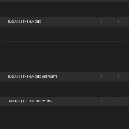
ENGLAND | THE HUNDRED
1
2
ENGLAND | THE HUNDRED OUTRIGHTS
1
2
ENGLAND | THE HUNDRED, WOMEN
1
2