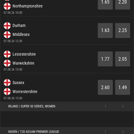
1.65
2.20
Northamptonshire
07.08.26 10:00
Durham
1.63
2.25
Middlesex
07.08.26 12:30
Leicestershire
1.77
2.05
Warwickshire
07.08.26 13:00
Sussex
2.60
1.49
Worcestershire
07.08.26 13:00
IRLAND | SUPER 50 SERIES, WOMEN
1
2
INDIEN | T20 ASSAM PREMIER LEAGUE
1
2