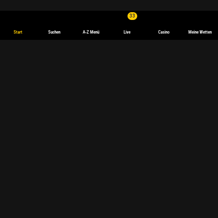
33
Start
Suchen
A-Z Menü
Live
Casino
Meine Wetten
English
Deutsch
Español
español
(Latinoamérica)
Français
polski
Magyar
български
Sport
Sportwetten
Live Wetten
Fußball
Tennis
Basketball
Champions League
Formel 1
Premier League