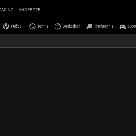
 CASINO
ANGEBOTE
Fußball
Tennis
Basketball
Tischtennis
eSpo