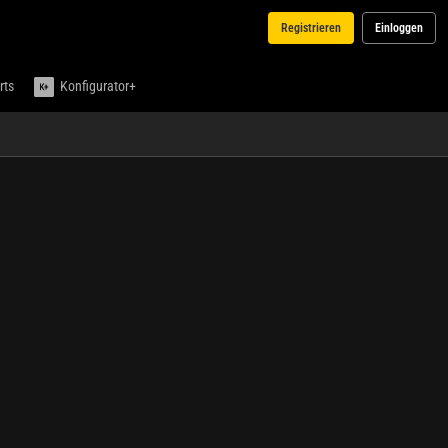
Registrieren
Einloggen
rts
Konfigurator+
Medien
Wähle ein Event ...
Wähle
von der
Liste der
Live-
Events, um
einen Live-
Stream
anzusehen.