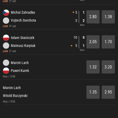
2° set
LIVE
5
1
Michal Zahradka
2.80
1.38
Vojtech Svechota
3
2
Sets
4° set
LIVE
10
0
Adam Staniczek
2.05
1.70
Mateusz Karpiuk
5
1
Sets
2° set
LIVE
Marcin Lach
1.32
3.20
Pawel Kurek
Hoy / 3:50
Marcin Lach
1.35
2.95
Witold Buczynski
Hoy / 4:55