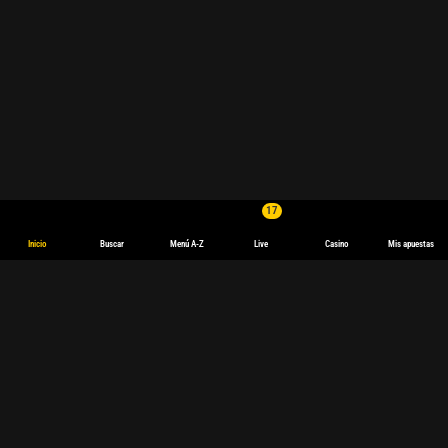
17
Inicio
Buscar
Menú A-Z
Live
Casino
Mis apuestas