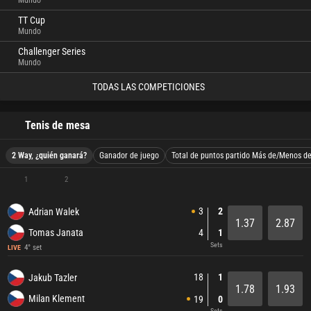
Mundo
TT Cup
Mundo
Challenger Series
Mundo
TODAS LAS COMPETICIONES
Tenis de mesa
2 Way, ¿quién ganará?
Ganador de juego
Total de puntos partido Más de/Menos d
1
2
3
2
Adrian Walek
1.37
2.87
Tomas Janata
4
1
Sets
4° set
LIVE
18
1
Jakub Tazler
1.78
1.93
Milan Klement
19
0
Sets