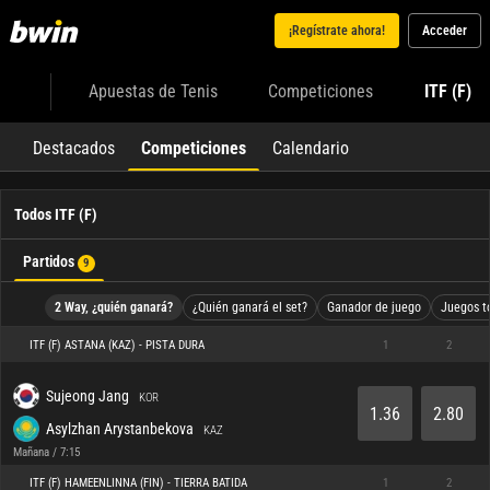
¡Regístrate ahora!
Acceder
Apuestas de Tenis
Competiciones
ITF (F)
Destacados
Competiciones
Calendario
Todos ITF (F)
Partidos
9
2 Way, ¿quién ganará?
¿Quién ganará el set?
Ganador de juego
Juegos to
ITF (F) ASTANA (KAZ) - PISTA DURA
1
2
Sujeong Jang
KOR
1.36
2.80
Asylzhan Arystanbekova
KAZ
Mañana / 7:15
ITF (F) HAMEENLINNA (FIN) - TIERRA BATIDA
1
2