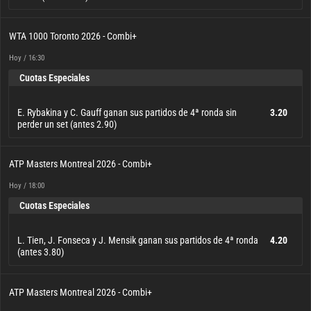
E. Rybakina, C. Gauff y N. Osaka ganan sus partidos de 4ª
2.40
ronda (antes 2.20)
WTA 1000 Toronto 2026 - Combi+
Hoy / 16:30
Cuotas Especiales
E. Rybakina y C. Gauff ganan sus partidos de 4ª ronda sin
3.20
perder un set (antes 2.90)
E. Rybakina y C. Gauff ganan sus partidos de 4ª ronda sin
3.20
perder un set (antes 2.90)
ATP Masters Montreal 2026 - Combi+
Hoy / 18:00
Cuotas Especiales
L. Tien, J. Fonseca y J. Mensik ganan sus partidos de 4ª ronda
4.20
(antes 3.80)
L. Tien, J. Fonseca y J. Mensik ganan sus partidos de 4ª ronda
4.20
(antes 3.80)
ATP Masters Montreal 2026 - Combi+