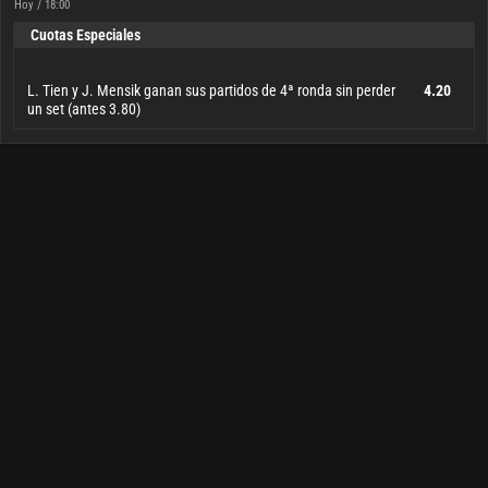
Hoy / 18:00
Cuotas Especiales
L. Tien y J. Mensik ganan sus partidos de 4ª ronda sin perder
4.20
un set (antes 3.80)
L. Tien y J. Mensik ganan sus partidos de 4ª ronda sin perder
4.20
un set (antes 3.80)