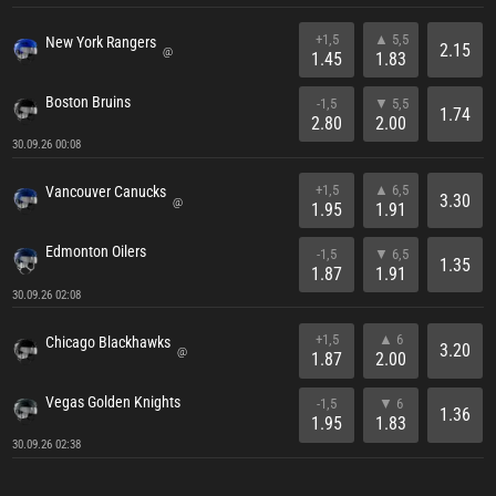
+1,5
▲ 5,5
New York Rangers
2.15
@
1.45
1.83
Boston Bruins
-1,5
▼ 5,5
1.74
2.80
2.00
30.09.26 00:08
+1,5
▲ 6,5
Vancouver Canucks
3.30
@
1.95
1.91
Edmonton Oilers
-1,5
▼ 6,5
1.35
1.87
1.91
30.09.26 02:08
+1,5
▲ 6
Chicago Blackhawks
3.20
@
1.87
2.00
Vegas Golden Knights
-1,5
▼ 6
1.36
1.95
1.83
30.09.26 02:38