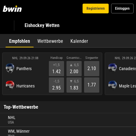
Registrieren
Einloggen
Eishockey Wetten
Empfohlen
Wettbewerbe
Kalender
Handicap
Gesamtscore
Siegwette
NHL
NHL
29.09.26 21:08
29.09.26 2
+1,5
▲ 6,5
2.10
Panthers
Canadien
1.42
2.00
-1,5
▼ 6,5
1.77
Hurricanes
Maple Le
2.95
1.83
Top-Wettbewerbe
NHL
USA
WM, Männer