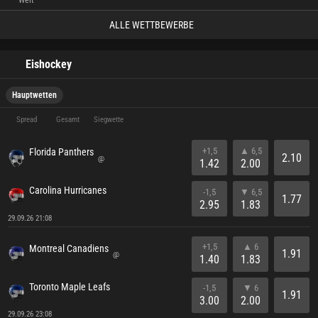
Welt
ALLE WETTBEWERBE
Eishockey
Hauptwetten
Spread
Gesamt
Siegwette
+1,5
▲ 6,5
Florida Panthers
2.10
@
1.42
2.00
Carolina Hurricanes
-1,5
▼ 6,5
1.77
2.95
1.83
29.09.26 21:08
+1,5
▲ 6
Montreal Canadiens
1.91
@
1.40
1.83
Toronto Maple Leafs
-1,5
▼ 6
1.91
3.00
2.00
29.09.26 23:08