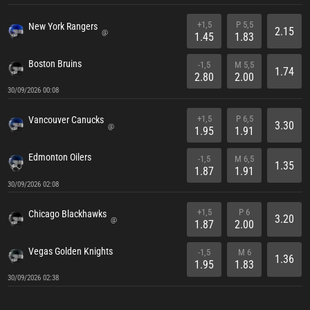
+1,5
P 5,5
New York Rangers
2.15
@
1.45
1.83
Boston Bruins
-1,5
M 5,5
1.74
2.80
2.00
30/09/2026 00:08
+1,5
P 6,5
Vancouver Canucks
3.30
@
1.95
1.91
Edmonton Oilers
-1,5
M 6,5
1.35
1.87
1.91
30/09/2026 02:08
+1,5
P 6
Chicago Blackhawks
3.20
@
1.87
2.00
Vegas Golden Knights
-1,5
M 6
1.36
1.95
1.83
30/09/2026 02:38