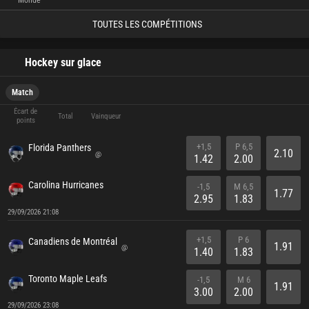
Monde
TOUTES LES COMPÉTITIONS
Hockey sur glace
Match
Écart de
Total
Vainqueur
points
+1,5
P 6,5
Florida Panthers
2.10
@
1.42
2.00
Carolina Hurricanes
-1,5
M 6,5
1.77
2.95
1.83
29/09/2026 21:08
+1,5
P 6
Canadiens de Montréal
1.91
@
1.40
1.83
Toronto Maple Leafs
-1,5
M 6
1.91
3.00
2.00
29/09/2026 23:08