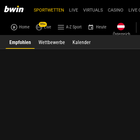
SPORTWETTEN
LIVE
VIRTUALS
CASINO
LIVE
99+
Home
Live
A-Z Sport
Heute
Österreich
Empfohlen
Wettbewerbe
Kalender
Top-Wettbewerbe
P
G
A
W
T
e
o
lt
L
u
I
r
V
W
G
e
o
l
ALLE WETTBEWERBE
l
t
f
Golf
3-Ball-Match