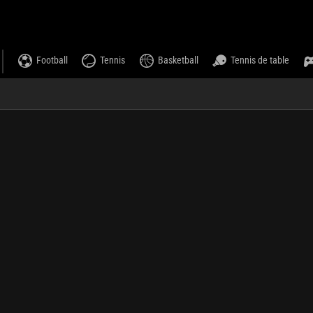
Football
Tennis
Basketball
Tennis de table