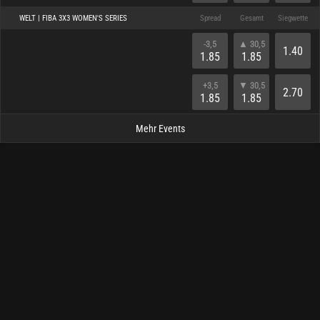
WELT | FIBA 3X3 WOMEN'S SERIES
Spread
Gesamt
Siegwette
-3,5
▲ 30,5
1.40
1.85
1.85
+3,5
▼ 30,5
2.70
1.85
1.85
Mehr Events