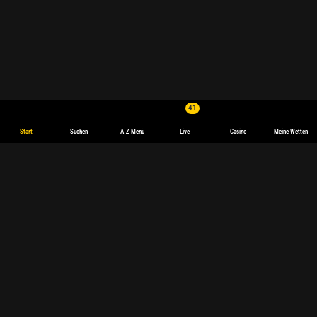
41
Start
Suchen
A-Z Menü
Live
Casino
Meine Wetten
English
Deutsch
Español
español
(Latinoamérica)
Français
polski
Magyar
български