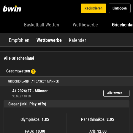
Registrieren
Einloggen
Basketball Wetten
Wettbewerbe
Griechenla
Empfohlen
Wettbewerbe
Kalender
Alle Griechenland
Gesamtwetten
2
GRIECHENLAND | A1 BASKET, MÄNNER
A1 2026/27 - Männer
Alle Wetten
30.06.27 18:30
Sieger (inkl. Play-offs)
Olympiakos
Panathinaikos
1.85
2.05
PAOK
Aris
10.00
12.00