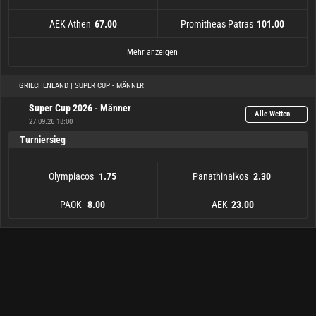
AEK Athen
Promitheas Patras
67.00
101.00
AS Karditsas
AEK Athen
Olympiakos
Peristeri
Iraklis
PAOK
101.00
10.00
101.00
67.00
101.00
1.85
Promitheas Patras
AO Mykonou
Panathinaikos
Marousi BC
K. Rhodos
Aris
12.00
101.00
101.00
101.00
2.05
101.00
Mehr anzeigen
GRIECHENLAND | SUPER CUP - MÄNNER
Super Cup 2026 - Männer
Alle Wetten
27.09.26 18:00
Turniersieg
Olympiacos
Panathinaikos
1.75
2.30
PAOK
AEK
8.00
23.00
Olympiacos
PAOK
8.00
1.75
Panathinaikos
AEK
23.00
2.30