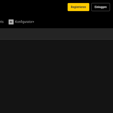
Registrieren
Einloggen
rts
Konfigurator+
Medien
Wähle ein Event ...
Wähle
von der
Liste der
Live-
Events, um
einen Live-
Stream
anzusehen.