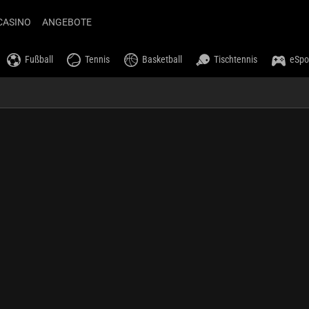
 CASINO
ANGEBOTE
Fußball
Tennis
Basketball
Tischtennis
eSpo