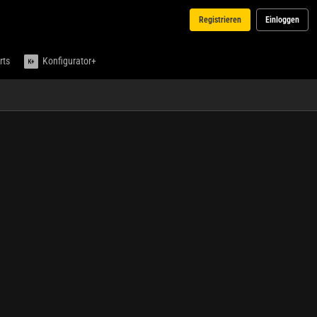
Registrieren
Einloggen
rts
Konfigurator+
Medien
Wähle ein Event ...
Wähle
von der
Liste der
Live-
Events, um
einen Live-
Stream
anzusehen.