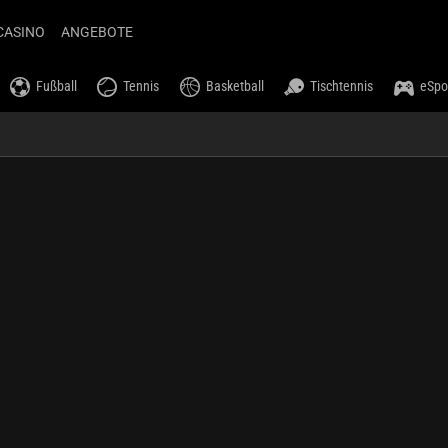
 CASINO
ANGEBOTE
Fußball
Tennis
Basketball
Tischtennis
eSpo
ten
Wettbewerbe
Uruguay
Gesamt
Siegwette
▲ 146,5
2.15
1.83