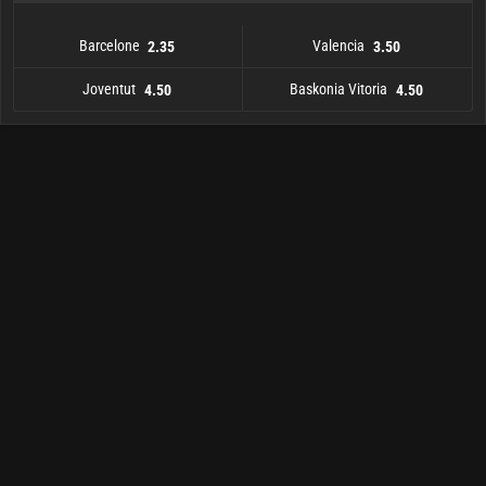
Barcelone
Valencia
2.35
3.50
Joventut
Baskonia Vitoria
4.50
4.50
Barcelone
Joventut
4.50
2.35
Baskonia Vitoria
Valencia
3.50
4.50