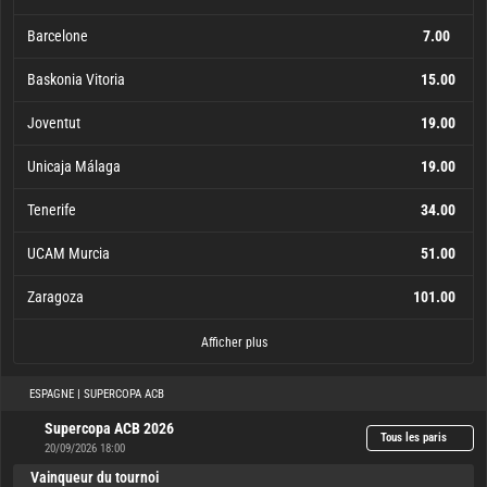
Barcelone
7.00
Baskonia Vitoria
15.00
Joventut
19.00
Unicaja Málaga
19.00
Tenerife
34.00
UCAM Murcia
51.00
Zaragoza
101.00
Real Madrid
Valencia
Barcelone
Baskonia Vitoria
Joventut
Unicaja Málaga
Tenerife
UCAM Murcia
Zaragoza
Bàsquet Girona
Força Lleida
Bàsquet Manresa
MoraBanc Andorra
San Pablo Burgos
CB Breogán
Bilbao Basket
Obraidoro
Leyma Coruña
101.00
101.00
101.00
101.00
101.00
101.00
101.00
101.00
101.00
101.00
15.00
19.00
19.00
34.00
51.00
1.50
6.00
7.00
Afficher plus
ESPAGNE | SUPERCOPA ACB
Supercopa ACB 2026
Tous les paris
20/09/2026 18:00
Vainqueur du tournoi