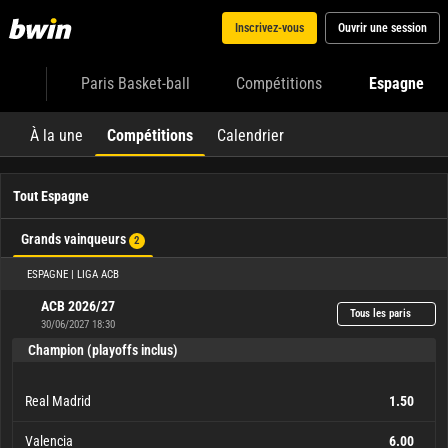
Inscrivez-vous
Ouvrir une session
Paris Basket-ball
Compétitions
Espagne
À la une
Compétitions
Calendrier
Tout Espagne
Grands vainqueurs
2
ESPAGNE | LIGA ACB
ACB 2026/27
Tous les paris
30/06/2027 18:30
Champion (playoffs inclus)
Real Madrid
1.50
Valencia
6.00