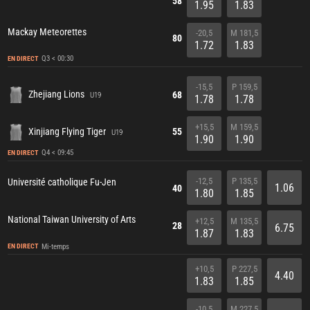
58
1.95
1.83
Mackay Meteorettes
-20,5
M 181,5
80
1.72
1.83
Q3 < 00:30
EN DIRECT
-15,5
P 159,5
Zhejiang Lions
68
U19
1.78
1.78
+15,5
M 159,5
Xinjiang Flying Tiger
55
U19
1.90
1.90
Q4 < 09:45
EN DIRECT
-12,5
P 135,5
Université catholique Fu-Jen
1.06
40
1.80
1.85
National Taiwan University of Arts
+12,5
M 135,5
28
6.75
1.87
1.83
Mi-temps
EN DIRECT
+10,5
P 227,5
4.40
1.83
1.85
-10,5
M 227,5