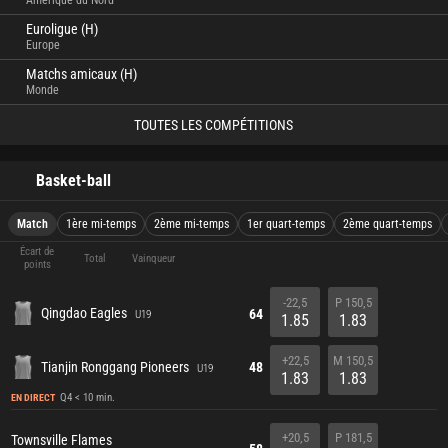
Amérique du Nord
Euroligue (H)
Europe
Matchs amicaux (H)
Monde
TOUTES LES COMPÉTITIONS
Basket-ball
Match
1ère mi-temps
2ème mi-temps
1er quart-temps
2ème quart-temps
Écart de
Total
Vainqueur
points
-22,5
P 150,5
Qingdao Eagles
64
U19
1.85
1.83
+22,5
M 150,5
Tianjin Ronggang Pioneers
48
U19
1.83
1.83
Q4 < 10 min.
EN DIRECT
+20,5
P 181,5
Townsville Flames