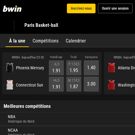
Inscrivez-vous
Ouvrir une session
Paris Basket-ball
À la une
Compétitions
Calendrier
Handicap
Total
Vainqueur
WNBA
WNBA
Aujourd'hui/23:30
Aujourd'
-6,5
P 174,5
1.40
Phoenix Mercury
Atlanta D
1.95
1.91
+6,5
M 174,5
3.00
Connecticut Sun
1.87
1.91
Meilleures compétitions
NBA
Amérique du Nord
NCAA