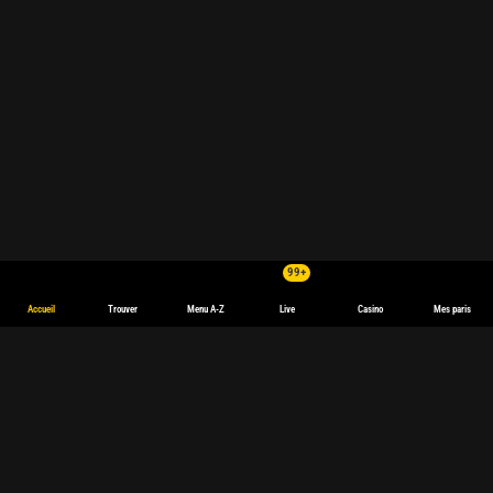
99+
Accueil
Trouver
Menu A-Z
Live
Casino
Mes paris