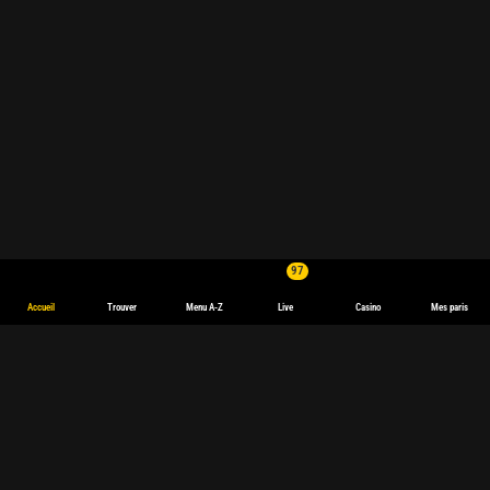
97
Accueil
Trouver
Menu A-Z
Live
Casino
Mes paris