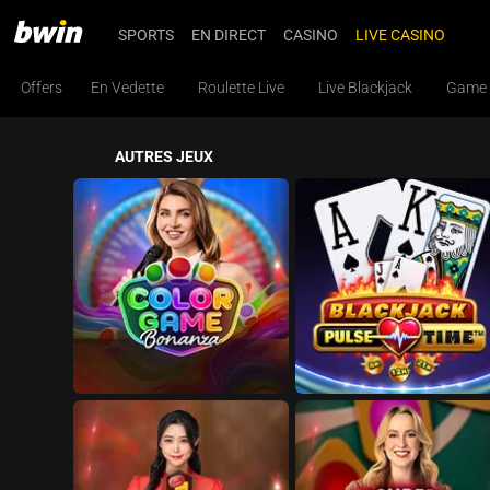
SPORTS
EN DIRECT
CASINO
LIVE CASINO
Offers
En Vedette
Roulette Live
Live Blackjack
Game
AUTRES JEUX