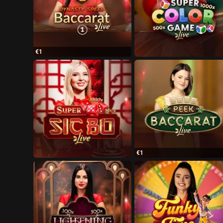
€1
€1