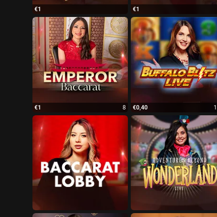
€1
€1
€1
8
€0,40