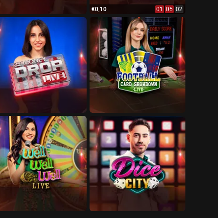
€0,10
01
05
02