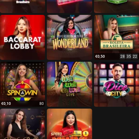
€0,50
28
35
22
€0,10
80