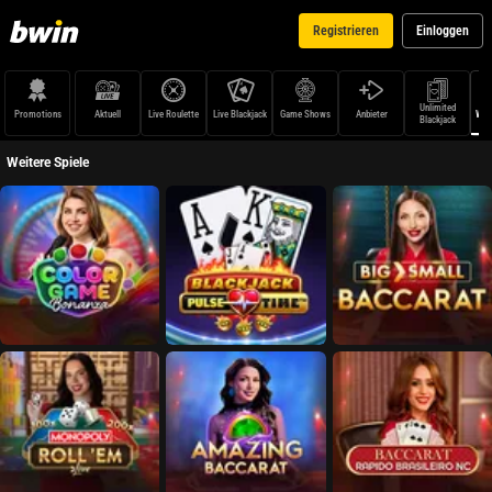
Registrieren
Einloggen
Unlimited
Promotions
Aktuell
Live Roulette
Live Blackjack
Game Shows
Anbieter
Weit
Blackjack
Weitere Spiele