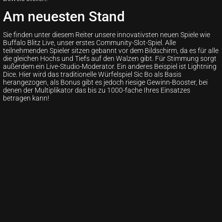
Am neuesten Stand
Sie finden unter diesem Reiter unsere innovativsten neuen Spiele wie
Buffalo Blitz Live, unser erstes Community-Slot-Spiel. Alle
teilnehmenden Spieler sitzen gebannt vor dem Bildschirm, da es für alle
die gleichen Hochs und Tiefs auf den Walzen gibt. Für Stimmung sorgt
außerdem ein Live-Studio-Moderator. Ein anderes Beispiel ist Lightning
Dice. Hier wird das traditionelle Würfelspiel Sic Bo als Basis
herangezogen, als Bonus gibt es jedoch riesige Gewinn-Booster, bei
denen der Multiplikator das bis zu 1000-fache Ihres Einsatzes
betragen kann!