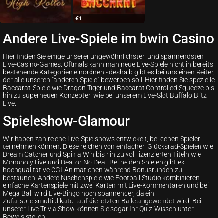
€1
Andere Live-Spiele im bwin Casino
Hier finden Sie einige unserer ungewöhnlichsten und spannendsten
Live-Casino-Games. Oftmals kann man neue Live-Spiele nicht in bereits
bestehende Kategorien einordnen - deshalb gibt es bei uns einen Reiter,
der alle unseren "anderen Spiele" bewerben soll. Hier finden Sie spezielle
Baccarat-Spiele wie Dragon Tiger und Baccarat Controlled Squeeze bis
hin zu superneuen Konzepten wie bei unserem Live-Slot Buffalo Blitz
Live.
Spieleshow-Glamour
Wir haben zahlreiche Live-Spielshows entwickelt, bei denen Spieler
teilnehmen können. Diese reichen von einfachen Glücksrad-Spielen wie
Dream Catcher und Spin a Win bis hin zu voll lizenzierten Titeln wie
Monopoly Live und Deal or No Deal. Bei beiden Spielen gibt es
hochqualitative CGI-Animationen während Bonusrunden zu
bestaunen. Andere Nischenspiele wie Football Studio kombinieren
einfache Kartenspiele mit zwei Karten mit Live-Kommentaren und bei
Mega Ball wird Live-Bingo noch spannender, da ein
Zufallspreismultiplikator auf die letzten Bälle angewendet wird. Bei
unserer Live Trivia Show können Sie sogar Ihr Quiz-Wissen unter
Beweis stellen.