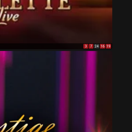
3
7
24
16
19