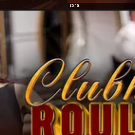
€0,10