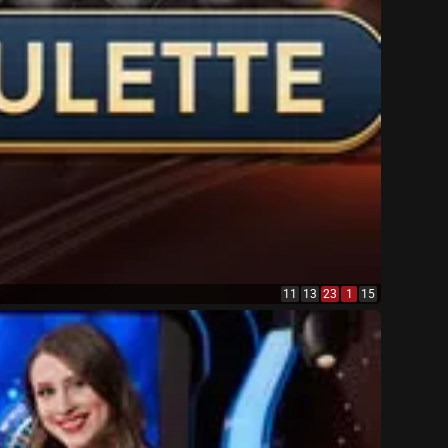
11
13
23
1
15