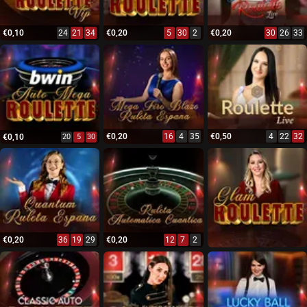
€0,10
24
21
34
€0,20
5
30
2
€0,20
30
26
33
€0,20
16
4
35
€0,50
4
22
32
€0,10
20
5
30
€0,20
36
19
29
€0,20
12
7
2