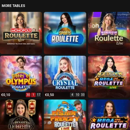
MORE TABLES
€0,10
30
1
17
€0,50
4
10
33