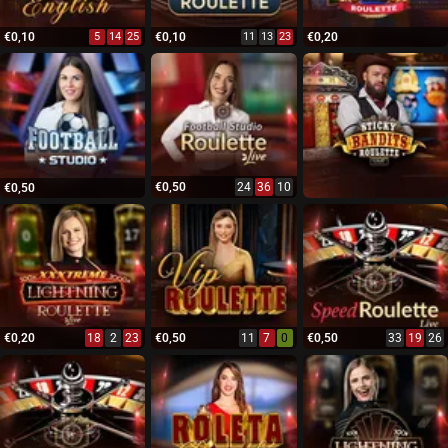
€0,10
5
14
25
€0,10
11
13
23
€0,20
€0,50
24
36
10
€0,50
€0,20
18
2
23
€0,50
11
7
0
€0,50
33
19
26