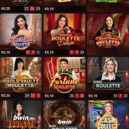
€0,20
22
36
33
€0,10
€0,10
32
9
6
€0,10
9
9
24
€0,20
24
32
5
€0,10
20
7
32
€0,10
13
7
22