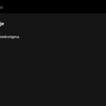
VE
je
niedostępna.