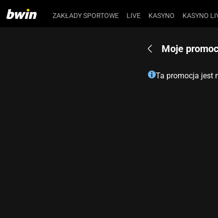
ZAKŁADY SPORTOWE
LIVE
KASYNO
KASYNO LI
Moje promoc
Ta promocja jest 