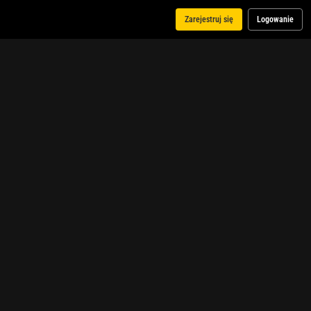
Zarejestruj się
Logowanie