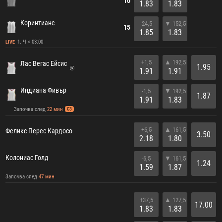
10
1.83
1.83
Коринтианс
-24,5
▼ 152,5
15
1.85
1.83
1. Ч < 03:00
LIVE
+1,5
▲ 192,5
Лас Вегас Ейсис
1.95
@
1.91
1.91
Индиана Фивър
-1,5
▼ 192,5
1.87
1.91
1.83
Започва след
22 мин
СЗ
+6,5
▲ 161,5
Феликс Перес Кардосо
3.50
2.18
1.80
Колониас Голд
-6,5
▼ 161,5
1.24
1.59
1.87
Започва след
47 мин
+37,5
▲ 127,5
17.00
1.83
1.83