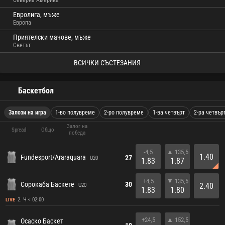
Северна Америка
Евролига, мъже
Европа
Приятелски мачове, мъже
Светът
ВСИЧКИ СЪСТЕЗАНИЯ
Баскетбол
Залози на игра
1-во полувреме
2-ро полувреме
1-ва четвърт
2-ра четвър
Залог на
Spread
Общо
победа
-4,5
▲ 135,5
1.40
Fundesport/Araraquara
27
U20
1.83
1.87
+4,5
▼ 135,5
Сорокаба Баскете
30
2.40
U20
1.83
1.80
2. Ч < 02:00
LIVE
+24,5
▲ 152,5
Осаско Баскет