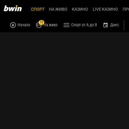
СПОРТ
НА ЖИВО
КАЗИНО
LIVE КАЗИНО
ПР
72
Начало
На живо
Спорт от А до Я
Днес
Футбол
Баскетбол
Американски футбол
NFL League - Lee Fields
NFL League - The Berg Bowl