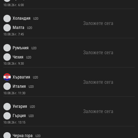
10.08.26 г. 6:00
Холандия
U20
Заложете сега
Малта
U20
10.08.26 г. 7:45
Румъния
U20
Заложете сега
Чехия
U20
10.08.26 г. 9:30
Хърватия
U20
Заложете сега
Италия
U20
10.08.26 г. 11:30
Унгария
U20
Заложете сега
Гърция
U20
10.08.26 г. 13:15
Черна гора
U20