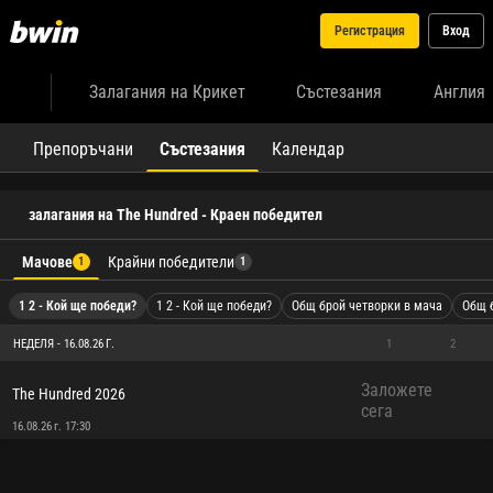
Регистрация
Вход
Залагания на Крикет
Състезания
Англия
Препоръчани
Състезания
Календар
залагания на The Hundred - Краен победител
Мачове
Крайни победители
1
1
1 2 - Кой ще победи?
1 2 - Кой ще победи?
Общ брой четворки в мача
Общ 
НЕДЕЛЯ - 16.08.26 Г.
1
2
Заложете
The Hundred 2026
сега
16.08.26 г. 17:30