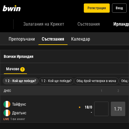
Регистрация
Вход
Залагания на Крикет
Състезания
Ирланд
Препоръчани
Състезания
Календар
Всички Ирландия
Мачове
1
1 2 - Кой ще победи?
1 2 - Кой ще победи?
Общ брой четворки в мача
Общ 
ДНЕС
1
2
Тайфунс
18/0
1.71
-
Драгънс
1-ви ининг
LIVE