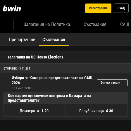
Регистрация
Вход
Залагания на Политика
Състезания
САЩ
Препоръчани
Състезания
залагания на US House Elections
ВТОРНИК - 3.11.26 Г.
Избори за Камара на представителите на САЩ
2026
Всички залози
3.11.26 г. 22:00
Коя партия ще спечели контрола в Камарата на
представителите?
Демократи
Републиканци
1.20
4.30
Демократи
1.20
Републиканци
4.30