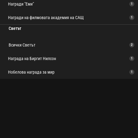
Награди "Еми"
1
Награди на филмовата академия на САЩ
1
Светът
Всички Светът
2
Награда на Биргит Нилсон
1
Нобелова награда за мир
1