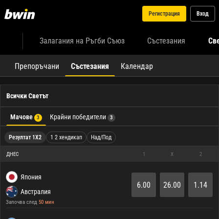
Регистрация
Вход
Залагания на Ръгби Съюз
Състезания
Св
Препоръчани
Състезания
Календар
Всички Светът
Мачове
Крайни победители
3
3
Резултат 1X2
1 2 хендикап
Над/Под
ДНЕС
1
X
2
Япония
6.00
26.00
1.14
Австралия
Започва след
50 мин