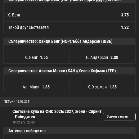
Х. Венг
3.75
Някой друг състезател
1.22
Х. Венг
Някой друг състезател
3.75
1.22
Съперничество: Хайди Венг (НОР)/Ебба Андерсон (ШВЕ)
Х. Венг
Е. Андерсон
1.55
2.30
Х. Венг
1.55
Е. Андерсон
2.30
Съперничество: Алисън Макки (КАН)/Хелен Хофман (ГЕР)
Ал. Маки
Х. Хофман
1.85
1.85
Ал. Маки
1.85
Х. Хофман
1.85
ПЕТЪК - 19.03.27 Г.
Световна купа на ФИС 2026/2027, жени - Спринт
- Победител
Всички залози
19.03.27 г. 23:00
Антепост победител