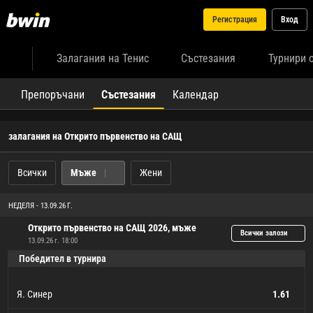
Регистрация
Вход
Залагания на Тенис
Състезания
Турнири 
Препоръчани
Състезания
Календар
залагания на Открито първенство на САЩ
Всички
Мъже
Жени
НЕДЕЛЯ - 13.09.26 Г.
Открито първенство на САЩ 2026, мъже
Всички залози
13.09.26 г. 18:00
Победител в турнира
Я. Синер
1.61