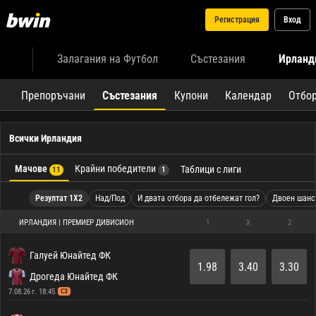
Регистрация
Вход
Залагания на Футбол
Състезания
Ирланд
Препоръчани
Състезания
Купони
Календар
Отбо
Всички Ирландия
Мачове
Крайни победители
Таблици с лиги
11
1
Резултат 1X2
Над/Под
И двата отбора да отбележат гол?
Двоен шанс
ИРЛАНДИЯ | ПРЕМИЕР ДИВИСИОН
1
X
2
Галуей Юнайтед ФК
1.98
3.40
3.30
Дрогеда Юнайтед ФК
7.08.26 г. 18:45
СЗ