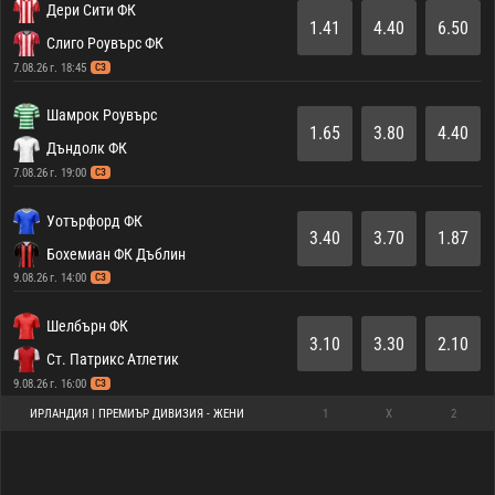
Дери Сити ФК
1.41
4.40
6.50
Слиго Роувърс ФК
7.08.26 г. 18:45
СЗ
Шамрок Роувърс
1.65
3.80
4.40
Дъндолк ФК
7.08.26 г. 19:00
СЗ
Уотърфорд ФК
3.40
3.70
1.87
Бохемиан ФК Дъблин
9.08.26 г. 14:00
СЗ
Шелбърн ФК
3.10
3.30
2.10
Ст. Патрикс Атлетик
9.08.26 г. 16:00
СЗ
ИРЛАНДИЯ | ПРЕМИЪР ДИВИЗИЯ - ЖЕНИ
1
X
2