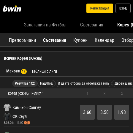
Регистрация
Вход
Залагания на Футбол
Състезания
Корея 
Препоръчани
Състезания
Купони
Календар
Отбо
Всички Корея (Южна)
Мачове
Таблици с лиги
12
Резултат 1X2
Над/Под
И двата отбора да отбележат гол?
Двоен шанс
КОРЕЯ (ЮЖНА) | К-ЛИГА 1
1
X
2
Кимчхон Сангму
3.60
3.50
1.93
ФК Сеул
8.08.26 г. 11:00
СЗ