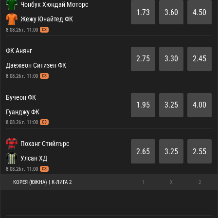
Чонбук Хюндай Моторс
1.73
3.60
4.50
Жежу Юнайтед ФК
8.08.26 г. 11:00
СЗ
ФК Анянг
2.75
3.30
2.45
Даежеон Ситизен ФК
8.08.26 г. 11:00
СЗ
Бучеон ФК
1.95
3.25
4.00
Гуанджу ФК
8.08.26 г. 11:00
СЗ
Поханг Стийлърс
2.65
3.25
2.55
Улсан ХД
8.08.26 г. 11:00
СЗ
КОРЕЯ (ЮЖНА) | К-ЛИГА 2
1
X
2