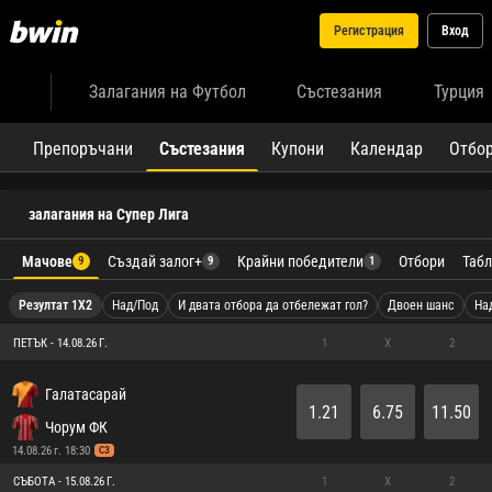
Регистрация
Вход
Залагания на Футбол
Състезания
Турция
Препоръчани
Състезания
Купони
Календар
Отбо
залагания на Супер Лига
Мачове
Създай залог+
Крайни победители
Отбори
Табл
9
9
1
Резултат 1X2
Над/Под
И двата отбора да отбележат гол?
Двоен шанс
На
ПЕТЪК - 14.08.26 Г.
1
X
2
Галатасарай
1.21
6.75
11.50
Чорум ФК
14.08.26 г. 18:30
СЗ
СЪБОТА - 15.08.26 Г.
1
X
2