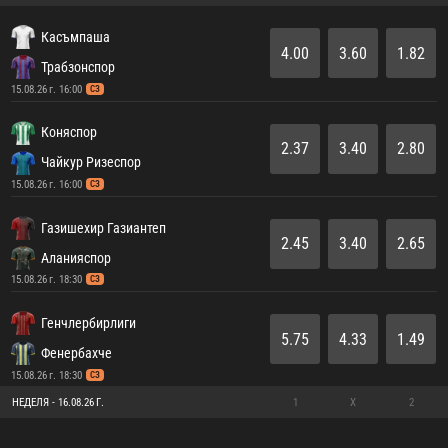
Касъмпаша
4.00
3.60
1.82
Трабзонспор
15.08.26 г. 16:00
СЗ
Коняспор
2.37
3.40
2.80
Чайкур Ризеспор
15.08.26 г. 16:00
СЗ
Газишехир Газиантеп
2.45
3.40
2.65
Аланияспор
15.08.26 г. 18:30
СЗ
Генчлербирлиги
5.75
4.33
1.49
Фенербахче
15.08.26 г. 18:30
СЗ
НЕДЕЛЯ - 16.08.26 Г.
1
X
2