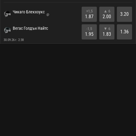
+1,5
▲ 6
Чикаго Блекхоукс
3.20
@
1.87
2.00
Вегас Голдън Найтс
-1,5
▼ 6
1.36
1.95
1.83
30.09.26 г. 2:38