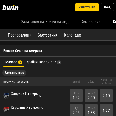
Регистрация
Вход
Залагания на Хокей на лед
Състезания
С
Препоръчани
Състезания
Календар
Всички Северна Америка
Мачове
Крайни победители
5
5
Залози на игра
Залог на
ВТОРНИК - 29.09.26 Г.
Spread
Общо
победа
+1,5
▲ 6,5
Флорида Пантерс
2.10
@
1.42
2.00
Каролина Хърикейнс
-1,5
▼ 6,5
1.77
2.95
1.83