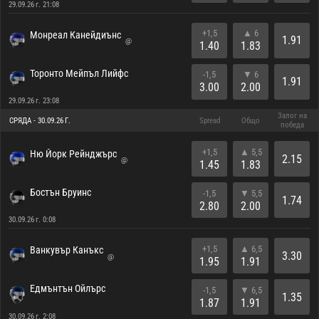
29.09.26 г. 21:08
+1,5
▲ 6
Монреал Канейдиънс
1.91
@
1.40
1.83
Торонто Мейпъл Лийфс
-1,5
▼ 6
1.91
3.00
2.00
29.09.26 г. 23:08
Залог на
СРЯДА - 30.09.26 Г.
Spread
Общо
победа
+1,5
▲ 5,5
Ню Йорк Рейнджърс
2.15
@
1.45
1.83
Бостън Бруинс
-1,5
▼ 5,5
1.74
2.80
2.00
30.09.26 г. 0:08
+1,5
▲ 6,5
Ванкувър Канъкс
3.30
@
1.95
1.91
Едмънтън Ойлърс
-1,5
▼ 6,5
1.35
1.87
1.91
30.09.26 г. 2:08