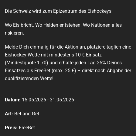
Die Schweiz wird zum Epizentrum des Eishockeys.
Wo Eis bricht. Wo Helden entstehen. Wo Nationen alles
riskieren.
Melde Dich einmalig für die Aktion an, platziere täglich eine
Eishockey-Wette mit mindestens 10 € Einsatz
(Mindestquote 1.70) und erhalte jeden Tag 25% Deines
Einsatzes als FreeBet (max. 25 €) – direkt nach Abgabe der
qualifizierenden Wette!
Datum:
15.05.2026 - 31.05.2026
Art:
Bet and Get
Preis:
FreeBet