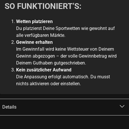
SO FUNKTIONIERT’S:
Wetten platzieren
Du platzierst Deine Sportwetten wie gewohnt auf
alle verfügbaren Märkte.
Gewinne erhalten
Im Gewinnfall wird keine Wettsteuer von Deinem
Gewinn abgezogen – der volle Gewinnbetrag wird
Deinem Guthaben gutgeschrieben.
Kein zusätzlicher Aufwand
Die Anpassung erfolgt automatisch. Du musst
nichts aktivieren oder einstellen.
Details