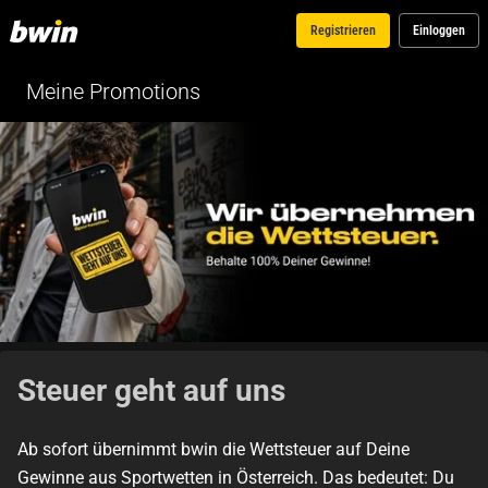
Registrieren
Einloggen
Meine Promotions
Steuer geht auf uns
Ab sofort übernimmt bwin die Wettsteuer auf Deine
Gewinne aus Sportwetten in Österreich. Das bedeutet: Du