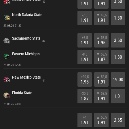
3.60
@
1.91
1.91
North Dakota State
-7,5
▼ 48,5
1.30
1.91
1.91
29.08.26 21:30
+8,5
▲ 53,5
Sacramento State
3.60
@
1.91
1.95
Eastern Michigan
-8,5
▼ 53,5
1.30
1.91
1.87
29.08.26 22:30
+30,5
▲ 53,5
New Mexico State
19.00
@
1.95
1.91
Florida State
-30,5
▼ 53,5
1.01
1.87
1.91
29.08.26 23:00
+4
▲ 50,5
2.65
1.91
1.91