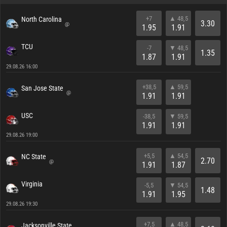
+7
▲ 48,5
North Carolina
3.30
@
1.95
1.91
TCU
-7
▼ 48,5
1.35
1.87
1.91
29.08.26 16:00
+38,5
▲ 59,5
San Jose State
@
1.91
1.91
USC
-38,5
▼ 59,5
1.91
1.91
29.08.26 19:00
+5,5
▲ 54,5
NC State
2.70
@
1.91
1.87
Virginia
-5,5
▼ 54,5
1.48
1.91
1.95
29.08.26 19:30
+7,5
▲ 48,5
Jacksonville State