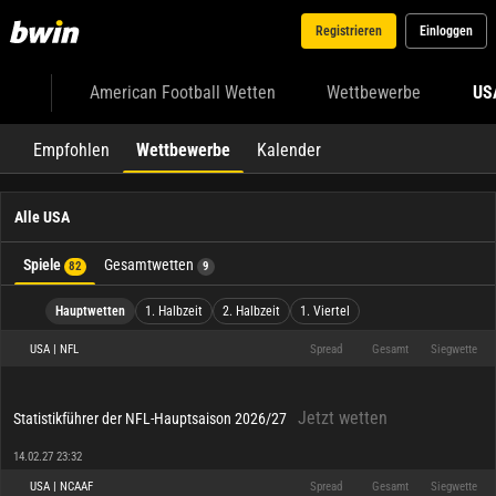
Registrieren
Einloggen
American Football Wetten
Wettbewerbe
US
Empfohlen
Wettbewerbe
Kalender
Alle USA
Spiele
Gesamtwetten
82
9
Hauptwetten
1. Halbzeit
2. Halbzeit
1. Viertel
USA | NFL
Spread
Gesamt
Siegwette
Jetzt wetten
Statistikführer der NFL-Hauptsaison 2026/27
14.02.27 23:32
USA | NCAAF
Spread
Gesamt
Siegwette